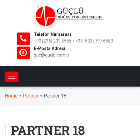
Telefon Numarası
+90 [236] 233 5555 / +90 [532] 797 6583
E-Posta Adresi
guc@guclu.com.tr
Toggle navigation
Home
»
Partner
»
Partner 18
PARTNER 18